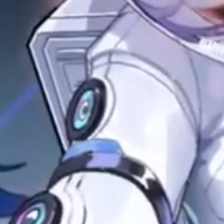
月11&12日
演出日